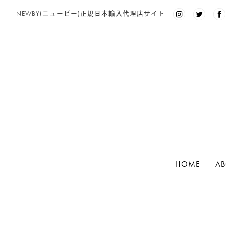
Search
NEWBY(ニュービー)正規日本輸入代理店サイト
for:
PRODUCT CATEGORY
NEWBY
(94)
リーフ（茶葉）
(35)
グルメシリーズ
(5)
ヘリテージコレクション
(12)
HOME
AB
マシューウィリアムソンコレクション
(3)
ゴッホ コレクション
(3)
Search
ルースリーフポーチ
(2)
for:
リーフ（茶葉） 100g入り BOX
(13)