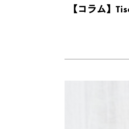
リーフ（茶葉） 125g入り CADDY（缶）
(7)
【コラム】Tisan
アソート＆ギフトセット
(3)
クラシックティーバッグ
(31)
シルケンピラミッドティーバッグ
(14)
ヘリテージコレクション
(13)
ルースリーフポーチ
(2)
グルメシリーズ
(6)
マシューウィリアムソンコレクション
(3)
ゴッホ コレクション
(3)
ウェルネスコレクション
(6)
クラウンアソート
(4)
ティーバッグ
(54)
アソート＆ギフトセット
(5)
ティーバッグ 25個入り
(29)
ティーバッグ 50個入り
(7)