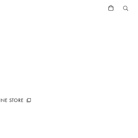
Search
Button
INE STORE
Search
Button