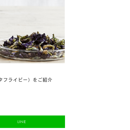
2)
)
Pea（バタフライピー）をご紹介
LINE