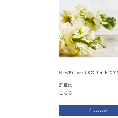
クラシックティーバッグ
(33)
シルケンピラミッドティーバッグ
(13)
アソート＆ギフトセット
(10)
紅茶
(52)
紅茶ベースのフレーバードティー
(22)
ノンフレーバードティー（紅茶100％）
(32)
緑茶
(16)
ノンフレーバードティー（緑茶100％）
(2)
NEWBY Teas UKのサイトにて
緑茶ベースのフレーバードティー
(14)
詳細は
こちら
烏龍茶
(2)
烏龍茶ベースのフレーバードティー
(2)
facebook