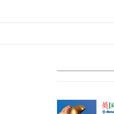
ハーブティー
(23)
その他
(2)
HOME
ABOUT
NEWS
COLUMN
SHOP
ONLINE STORE
FOLLOW US