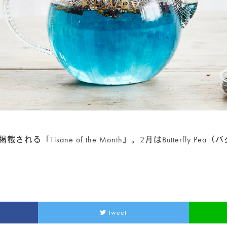
ティーバッグ 25個入り
(29)
ティーバッグ 50個入り
(7)
クラシックティーバッグ
(33)
シルケンピラミッドティーバッグ
(13)
アソート＆ギフトセット
(10)
紅茶
(52)
紅茶ベースのフレーバードティー
(22)
ノンフレーバードティー（紅茶100％）
(3
緑茶
(16)
ノンフレーバードティー（緑茶100％）
(2
掲載される「Tisane of the Month」。2月はButterfly 
緑茶ベースのフレーバードティー
(14)
烏龍茶
(2)
烏龍茶ベースのフレーバードティー
(2)
ハーブティー
(23)
その他
(2)
tweet