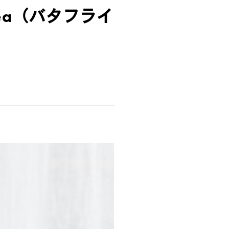
ly Pea（バタフライ
7)
)
(3)