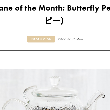
ヘリテージコレクション
(12)
e of the Month: Butterf
マシューウィリアムソンコレクション
(3)
ゴッホ コレクション
(3)
ピー）
ルースリーフポーチ
(2)
リーフ（茶葉） 100g入り BOX
(13)
リーフ（茶葉） 125g入り CADDY（缶）
(
アソート＆ギフトセット
(3)
2022.02.07 Mon
INFORMATION
クラシックティーバッグ
(31)
シルケンピラミッドティーバッグ
(14
ヘリテージコレクション
(13)
ルースリーフポーチ
(2)
グルメシリーズ
(6)
マシューウィリアムソンコレクション
ゴッホ コレクション
(3)
ウェルネスコレクション
(6)
クラウンアソート
(4)
ティーバッグ
(54)
アソート＆ギフトセット
(5)