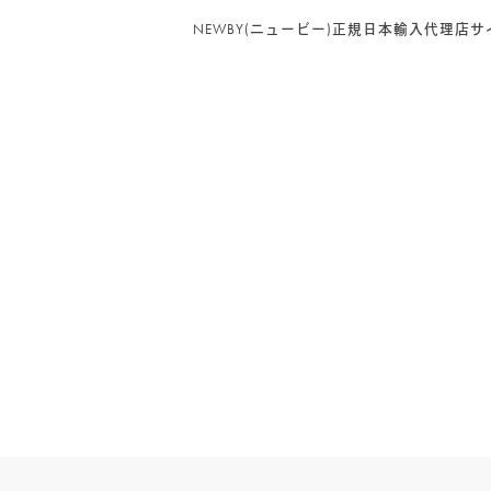
NEWBY(ニュービー)正規日本輸入代理店サ
PRODUCT CATEGORY
NEWBY
(94)
リーフ（茶葉）
(35)
クラシックティーバッグ
(31)
シルケンピラミッドティーバッグ
(14)
ヘリテージコレクション
(13)
ルースリーフポーチ
(2)
グルメシリーズ
(6)
マシューウィリアムソンコレクション
(3)
ゴッホ コレクション
(3)