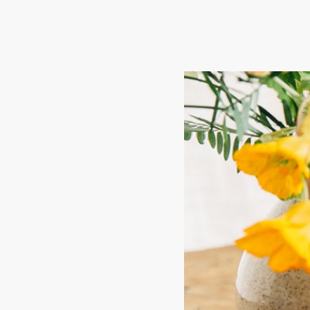
ウェルネスコレクション
(6)
クラウンアソート
(4)
ティーバッグ
(54)
アソート＆ギフトセット
(10)
紅茶
(52)
緑茶
(16)
烏龍茶
(2)
ハーブティー
(23)
その他
(2)
HOME
ABOUT
NEWS
COLUMN