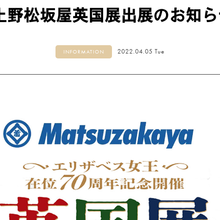
ヘリテージコレクション
(12)
上野松坂屋英国展出展のお知ら
マシューウィリアムソンコレクション
(3)
ゴッホ コレクション
(3)
ルースリーフポーチ
(2)
リーフ（茶葉） 100g入り BOX
(13)
2022.04.05 Tue
INFORMATION
リーフ（茶葉） 125g入り CADDY（缶）
(
アソート＆ギフトセット
(3)
クラシックティーバッグ
(31)
シルケンピラミッドティーバッグ
(14
ヘリテージコレクション
(13)
ルースリーフポーチ
(2)
グルメシリーズ
(6)
マシューウィリアムソンコレクション
ゴッホ コレクション
(3)
ウェルネスコレクション
(6)
クラウンアソート
(4)
ティーバッグ
(54)
アソート＆ギフトセット
(5)