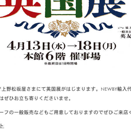
ティーバッグ 25個入り
(29)
ティーバッグ 50個入り
(7)
クラシックティーバッグ
(33)
シルケンピラミッドティーバッグ
(13)
アソート＆ギフトセット
(10)
紅茶
(52)
紅茶ベースのフレーバードティー
(22)
ノンフレーバードティー（紅茶100％）
(3
緑茶
(16)
ノンフレーバードティー（緑茶100％）
(2
緑茶ベースのフレーバードティー
(14)
）まで上野松坂屋さまにて英国展がはじまります。NEWBY輸
烏龍茶
(2)
はぜひお立ち寄りくださいませ。
烏龍茶ベースのフレーバードティー
(2)
ハーブティー
(23)
ーフの一般販売などもご用意しておりますのでぜひご来店
その他
(2)
ト