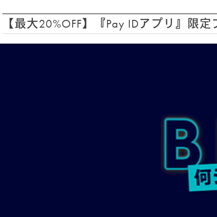
リーフ（茶葉） 125g入り CADDY（缶）
(7)
アソート＆ギフトセット
(3)
【最大20%OFF】『Pay IDアプリ
クラシックティーバッグ
(31)
シルケンピラミッドティーバッグ
(14)
ヘリテージコレクション
(13)
ルースリーフポーチ
(2)
グルメシリーズ
(6)
マシューウィリアムソンコレクション
(3)
ゴッホ コレクション
(3)
ウェルネスコレクション
(6)
クラウンアソート
(4)
ティーバッグ
(54)
アソート＆ギフトセット
(5)
ティーバッグ 25個入り
(29)
ティーバッグ 50個入り
(7)