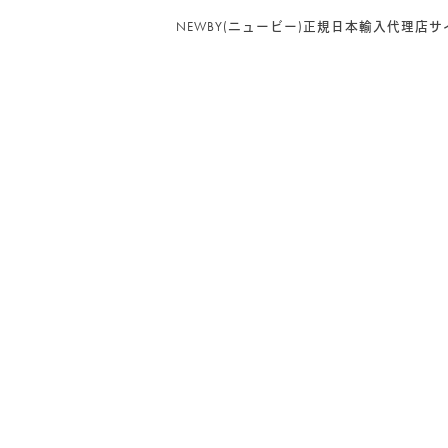
NEWBY(ニュービー)正規日本輸入代理店サ
PRODUCT CATEGORY
NEWBY
(94)
リーフ（茶葉）
(35)
グルメシリーズ
(5)
ヘリテージコレクション
(12)
マシューウィリアムソンコレクション
(3)
ゴッホ コレクション
(3)
ルースリーフポーチ
(2)
リーフ（茶葉） 100g入り BOX
(13)