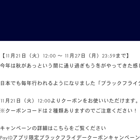
ハーブティー
(23)
その他
(2)
HOME
ABOUT
NEWS
【11月21日（火）12:00 〜 11月27日（月）23:59まで】
COLUMN
今年は秋があっという間に通り過ぎもう冬がやってきた感
SHOP
日本でも毎年行われるようになりました「ブラックフライデ
ONLINE STORE
11月21日（火）12:00よりクーポンをお使いいただけます
FOLLOW US
※クーポンコードは２種類ありますのでご注意ください！
キャンペーンの詳細はこちらをご覧ください
PayIDアプリ限定ブラックフライデークーポンキャンペー