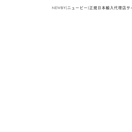
NEWBY(ニュービー)正規日本輸入代理店サ
PRODUCT CATEGORY
NEWBY
(94)
リーフ（茶葉）
(35)
グルメシリーズ
(5)
ヘリテージコレクション
(12)
マシューウィリアムソンコレクション
(3)
ゴッホ コレクション
(3)
ルースリーフポーチ
(2)
リーフ（茶葉） 100g入り BOX
(13)