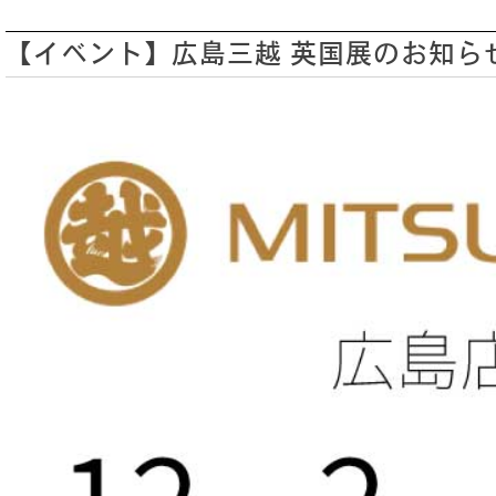
リーフ（茶葉） 125g入り CADDY（缶）
(7)
アソート＆ギフトセット
(3)
【イベント】広島三越 英国展のお知ら
クラシックティーバッグ
(31)
シルケンピラミッドティーバッグ
(14)
ヘリテージコレクション
(13)
ルースリーフポーチ
(2)
グルメシリーズ
(6)
マシューウィリアムソンコレクション
(3)
ゴッホ コレクション
(3)
ウェルネスコレクション
(6)
クラウンアソート
(4)
ティーバッグ
(54)
アソート＆ギフトセット
(5)
ティーバッグ 25個入り
(29)
ティーバッグ 50個入り
(7)