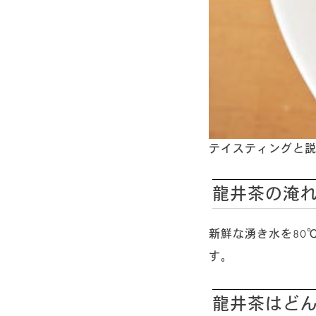
テイスティングと
龍井茶の淹
新鮮な湧き水を80
す。
龍井茶はど