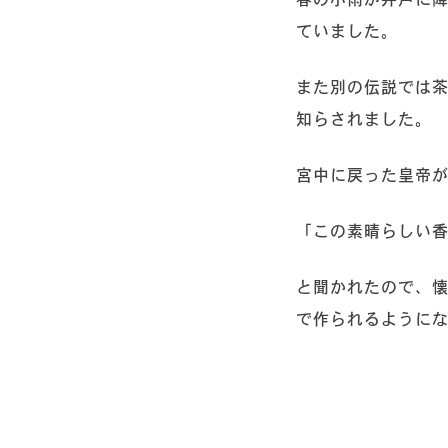
クラシックティーバッグ
(33)
シルケンピラミッドティーバッグ
(13)
ていました。
また別の伝説では
アソート＆ギフトセット
(10)
紅茶
(52)
知らされました。
紅茶ベースのフレーバードティー
(22)
宮中に戻った皇帝
ノンフレーバードティー（紅茶100％）
(32)
「この素晴らしい
緑茶
(16)
ノンフレーバードティー（緑茶100％）
(2)
と聞かれたので、
緑茶ベースのフレーバードティー
(14)
で作られるように
烏龍茶
(2)
烏龍茶ベースのフレーバードティー
(2)