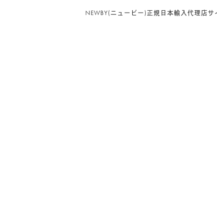
NEWBY(ニュービー)正規日本輸入代理店サ
PRODUCT CATEGORY
NEWBY
(94)
リーフ（茶葉）
(35)
グルメシリーズ
(5)
ヘリテージコレクション
(12)
マシューウィリアムソンコレクション
(3)
ゴッホ コレクション
(3)
ルースリーフポーチ
(2)
リーフ（茶葉） 100g入り BOX
(13)