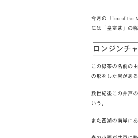
リーフ（茶葉） 125g入り CADDY（缶）
(7)
アソート＆ギフトセット
(3)
今月の「Tea of 
クラシックティーバッグ
(31)
には「皇室茶」の
シルケンピラミッドティーバッグ
(14)
ヘリテージコレクション
(13)
ロンジンチ
ルースリーフポーチ
(2)
グルメシリーズ
(6)
この緑茶の名前の由来
マシューウィリアムソンコレクション
(3)
の形をした岩がある
ゴッホ コレクション
(3)
ウェルネスコレクション
(6)
数世紀後この井戸
クラウンアソート
(4)
ティーバッグ
(54)
いう。
アソート＆ギフトセット
(5)
また西湖の南岸に
ティーバッグ 25個入り
(29)
ティーバッグ 50個入り
(7)
春の小雨が井戸に