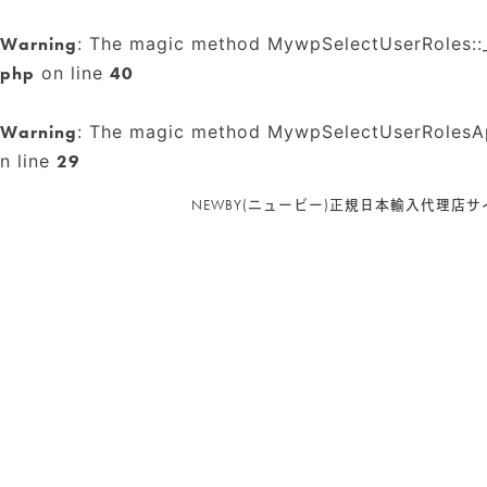
Warning
: The magic method MywpSelectUserRoles::__
php
on line
40
Warning
: The magic method MywpSelectUserRolesApi:
n line
29
PRODUCT CATEGORY
NEWBY(ニュービー)正規日本輸入代理店サ
NEWBY
(94)
リーフ（茶葉）
(35)
グルメシリーズ
(5)
ヘリテージコレクション
(12)
マシューウィリアムソンコレクション
(3)
ゴッホ コレクション
(3)
ルースリーフポーチ
(2)
リーフ（茶葉） 100g入り BOX
(13)