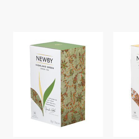
ウェルネスコレクション
(6)
クラウンアソート
(4)
ティーバッグ
(54)
アソート＆ギフトセット
(10)
紅茶
(52)
緑茶
(16)
烏龍茶
(2)
ハーブティー
(23)
その他
(2)
HOME
ABOUT
NEWS
COLUMN