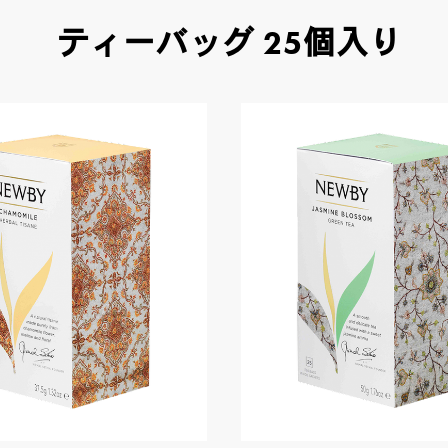
ヘリテージコレクション
(12)
ティーバッグ 25個入り
マシューウィリアムソンコレクション
(3)
ゴッホ コレクション
(3)
ルースリーフポーチ
(2)
リーフ（茶葉） 100g入り BOX
(13)
リーフ（茶葉） 125g入り CADDY（缶）
(
アソート＆ギフトセット
(3)
クラシックティーバッグ
(31)
シルケンピラミッドティーバッグ
(14
ヘリテージコレクション
(13)
ルースリーフポーチ
(2)
グルメシリーズ
(6)
マシューウィリアムソンコレクション
ゴッホ コレクション
(3)
ウェルネスコレクション
(6)
クラウンアソート
(4)
ティーバッグ
(54)
アソート＆ギフトセット
(5)