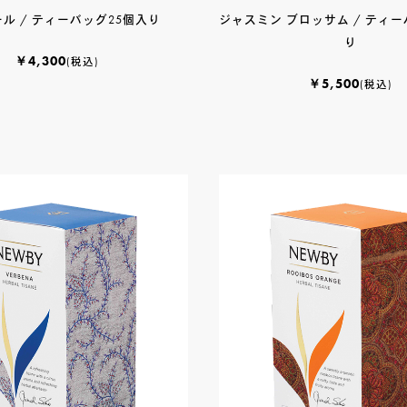
ル / ティーバッグ25個入り
ジャスミン ブロッサム / ティー
ティーバッグ 25個入り
(29)
ティーバッグ 50個入り
(7)
り
クラシックティーバッグ
(33)
￥4,300
(税込)
シルケンピラミッドティーバッグ
(13)
￥5,500
(税込)
アソート＆ギフトセット
(10)
紅茶
(52)
紅茶ベースのフレーバードティー
(22)
ノンフレーバードティー（紅茶100％）
(3
緑茶
(16)
ノンフレーバードティー（緑茶100％）
(2
緑茶ベースのフレーバードティー
(14)
烏龍茶
(2)
烏龍茶ベースのフレーバードティー
(2)
ハーブティー
(23)
その他
(2)