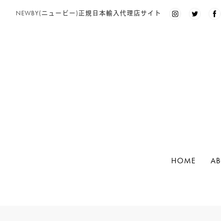
Search
NEWBY(ニュービー)正規日本輸入代理店サイト
for:
PRODUCT CATEGORY
NEWBY
(94)
リーフ（茶葉）
(35)
クラシックティーバッグ
(31)
シルケンピラミッドティーバッグ
(14)
HOME
AB
ヘリテージコレクション
(13)
ルースリーフポーチ
(2)
Search
グルメシリーズ
(6)
for:
マシューウィリアムソンコレクション
(3)
ゴッホ コレクション
(3)