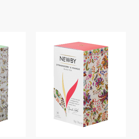
デフォルト表示
人気順
平均評価順
7)
新しい順に並べ替え
価格順: 安い 高い
)
価格順: 高い 安い
(3)